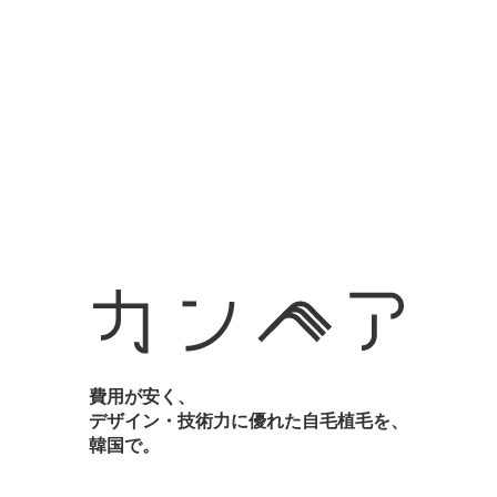
moheal
moheal
2,250株 / 非切開法 / 8か月後
1,750株 / 非切開法 / 6か月後
Next
費用が安く、
デザイン・技術力に優れた自毛植毛を、
韓国で。