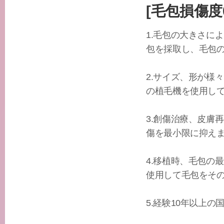
[毛包損傷度
1.毛包の大きさによっ
包を採取し、毛包
2.サイズ、形が様々な毛
の植毛機を使用し
3.創傷治療、皮膚
傷を最小限に抑え
4.移植時、毛包の
使用して毛包をそ
5.経験10年以上