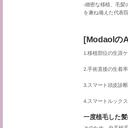
-緻密な移植、毛
を兼ね備えた代表
[Modaol
1.移植部位の生涯
2.手術直後の生着
3.スマート頭皮診
4.スマートルック
一度植毛した髪
そのため、自毛植