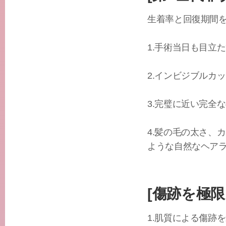
生着率と回復期間
1.手術当日も目立
2.インビジブルカ
3.完璧に近い完全
4.髪の毛の太さ、
ような自然なヘア
[傷跡を極
1.肌質による傷跡