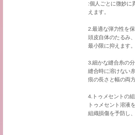
:個人ごとに微妙
えます。
2.最適な弾力性を
頭皮自体のたるみ
最小限に抑えます
3.細かな縫合糸の
縫合時に溶けない
痕の長さと幅の両
4.トゥメセントの
トゥメセント溶液
組織損傷を予防し