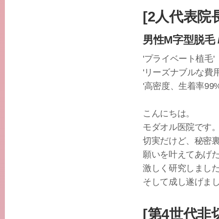
[2人代表院
男性M字型脱毛 
'プライベート植毛'
'リーズナブルな費用
'高密度、生着率99
こんにちは。
モダオル医院です
切実だけど、秘密
願いを叶えてあげ
激しく研究しまし
そして成し遂げま
[第4世代