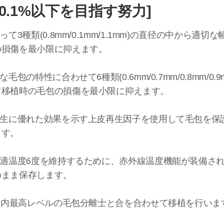
0.1%以下を目指す努力]
て3種類(0.8mm/0.1mm/1.1mm)の直径の中から適
の損傷を最小限に抑えます。
包の特性に合わせて6種類(0.6mm/0.7mm/0.8mm/0.9mm/
て移植時の毛包の損傷を最小限に抑えます。
再生に優れた効果を示す上皮再生因子を使用して毛包を保
ます。
最適温度6度を維持するために、赤外線温度機能が装備さ
のまま保存します。
の国内最高レベルの毛包分離士と合を合わせて移植を行いま