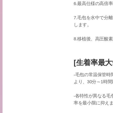
6.最高仕様の高倍
7.毛包を水中で分
します。
8.移植後、高圧酸
[生着率最大
-毛包の常温保管
より、30分～1時
-各特性が異なる
率を最小限に抑え