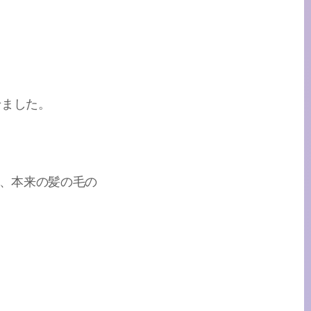
せました。
。
で、本来の髪の毛の