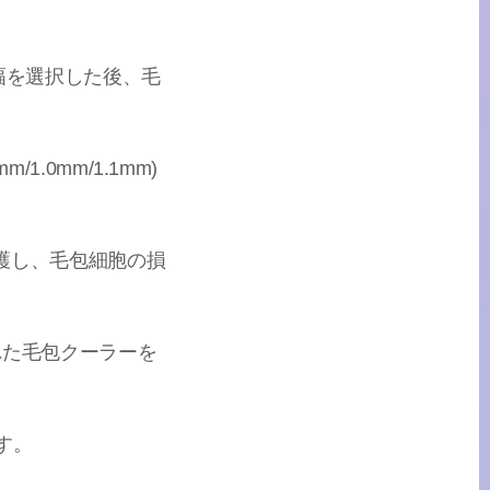
切な幅を選択した後、毛
1.0mm/1.1mm)
護し、毛包細胞の損
れた毛包クーラーを
す。