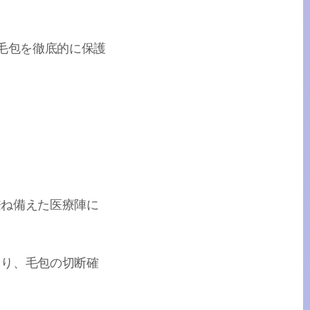
る毛包を徹底的に保護
兼ね備えた医療陣に
より、毛包の切断確