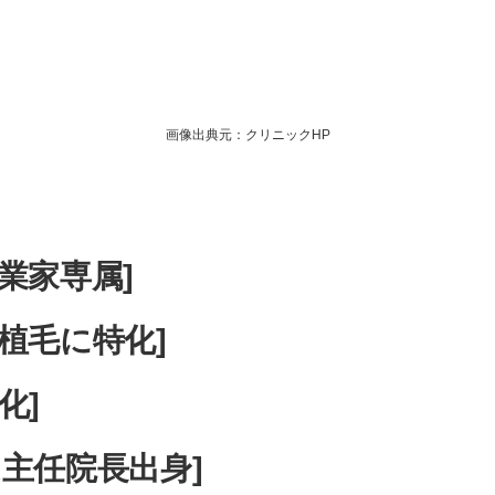
画像出典元：クリニックHP
業家専属]
植毛に特化]
化]
ム主任院長出身]