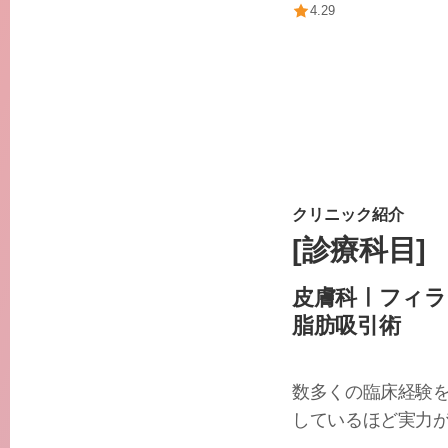
4.29
クリニック紹介
[診療科目]
皮膚科ㅣフィラ
脂肪吸引術
数多くの臨床経験
しているほど実力