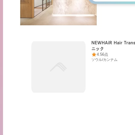
NEWHAiR Hair Tra
ニック
4.56点
ソウル
/
カンナム