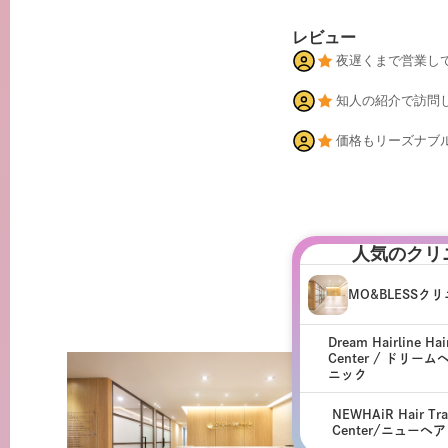
レビュー
夜遅くまで営業し
知人の紹介で訪問
価格もリーズナブ
人気のクリ
MO&BLESSク
Dream Hairline Hai
Center / ドリー
MO&BLESSクリニッ
ニック
-
ソウル
/
狎鷗亭
NEWHAiR Hair Tra
Center/ニューヘ