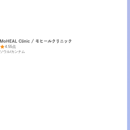
MoHEAL Clinic / モヒールクリニック
4.55点
ソウル
/
カンナム