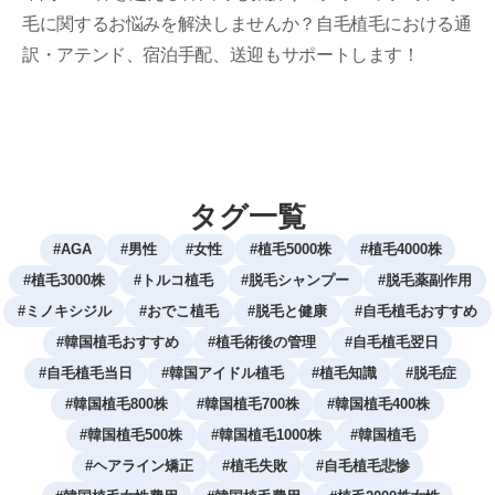
毛に関するお悩みを解決しませんか？自毛植毛における通
訳・アテンド、宿泊手配、送迎もサポートします！
タグ一覧
#
AGA
#
男性
#
女性
#
植毛5000株
#
植毛4000株
#
植毛3000株
#
トルコ植毛
#
脱毛シャンプー
#
脱毛薬副作用
#
ミノキシジル
#
おでこ植毛
#
脱毛と健康
#
自毛植毛おすすめ
#
韓国植毛おすすめ
#
植毛術後の管理
#
自毛植毛翌日
#
自毛植毛当日
#
韓国アイドル植毛
#
植毛知識
#
脱毛症
#
韓国植毛800株
#
韓国植毛700株
#
韓国植毛400株
#
韓国植毛500株
#
韓国植毛1000株
#
韓国植毛
#
ヘアライン矯正
#
植毛失敗
#
自毛植毛悲惨