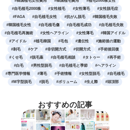
#
韓国植毛女性費用
#
韓国植毛費用
#
植毛2000株女性
#
自毛植毛2000株
#
女性植毛
#
女性薄毛
#
女性脱毛症
#
FAGA
#
自毛植毛女性
#
抗がん脱毛
#
韓国植毛失敗
#
韓国植毛女性
#
自毛植毛傷
#
自毛植毛成功
#
自毛植毛失敗
#
自毛植毛再施術
#
女性ヘアライン
#
女性薄毛
#
韓国アイドル
#
アイドル
#
植毛韓国
#
毛包
#
遺伝性
#
施術後の運動
#
剃毛
#
ケア
#
非切開方式
#
切開方式
#
手術後回復
#
くせ毛
#
脱毛薬
#
自毛植毛相談
#
タトゥー
#
再手術
#
白毛
#
男性型脱毛
#
自毛植毛と季節
#
ヘアライン
#
専門医学情報
#
薄毛
#
手術情報
#
女性型脱毛
#
自毛植毛
#
M字型脱毛
#
脱毛
#
ボリューム
#
生え際
#
頭頂部
おすすめの記事