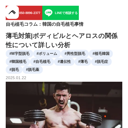
050-8896-2377
LINEで相談する
menu
自毛植毛コラム：韓国の自毛植毛事情
薄毛対策|ボディビルとヘアロスの関係
性について詳しい分析
#
M字型脱毛
#
ボリューム
#
男性型脱毛
#
植毛韓国
#
韓国植毛
#
自毛植毛
#
遺伝性
#
薄毛
#
脱毛症
#
脱毛
#
脱毛薬
2025
.
01
.
22