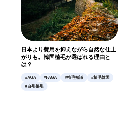
日本より費用を抑えながら自然な仕上
がりも。韓国植毛が選ばれる理由と
は？
#
AGA
#
FAGA
#
植毛知識
#
植毛韓国
#
自毛植毛