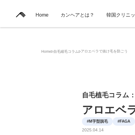
Home
カンヘアとは？
韓国クリニ
アロエベラで抜け毛を防ごう
Home
自毛縮毛コラム
自毛植毛コラム
アロエベ
#
M字型脱毛
#
FAGA
2025
.
04
.
14