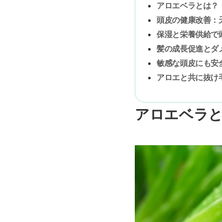
アロエベラとは？
頭皮の健康改善：
保湿と栄養供給で
髪の成長促進とダ
敏感な頭皮にも安
アロエと共に抜け
アロエベラ