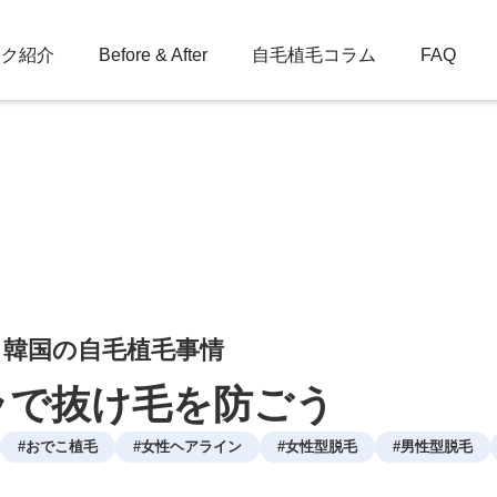
ック紹介
Before & After
自毛植毛コラム
FAQ
：韓国の自毛植毛事情
ラで抜け毛を防ごう
#
おでこ植毛
#
女性ヘアライン
#
女性型脱毛
#
男性型脱毛