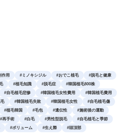
副作用
#
ミノキシジル
#
おでこ植毛
#
脱毛と健康
毛
#
植毛知識
#
脱毛症
#
韓国植毛800株
#
自毛植毛悲惨
#
韓国植毛女性費用
#
韓国植毛費用
脱毛
#
韓国植毛失敗
#
韓国植毛女性
#
自毛植毛傷
#
植毛韓国
#
毛包
#
遺伝性
#
施術後の運動
#
再手術
#
白毛
#
男性型脱毛
#
自毛植毛と季節
#
ボリューム
#
生え際
#
頭頂部