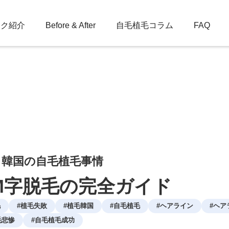
ック紹介
Before & After
自毛植毛コラム
FAQ
：韓国の自毛植毛事情
M字脱毛の完全ガイド
毛
#
植毛失敗
#
植毛韓国
#
自毛植毛
#
ヘアライン
#
ヘア
毛悲惨
#
自毛植毛成功