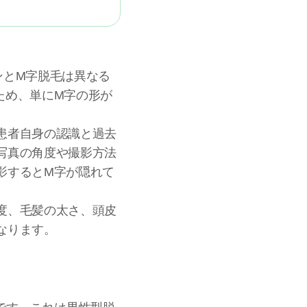
ンとM字脱毛は異なる
ため、単にM字の形が
患者自身の認識と過去
写真の角度や撮影方法
影するとM字が隠れて
度、毛髪の太さ、頭皮
なります。