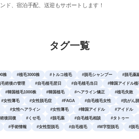
テンド、宿泊手配、送迎もサポートします！
タグ一覧
00株
#
植毛3000株
#
トルコ植毛
#
脱毛シャンプー
#
脱毛薬
植毛術後の管理
#
自毛植毛翌日
#
自毛植毛当日
#
韓国アイドル植
#
韓国植毛1000株
#
韓国植毛
#
ヘアライン矯正
#
植毛失敗
#
女性薄毛
#
女性脱毛症
#
FAGA
#
自毛植毛女性
#
抗がん
#
女性ヘアライン
#
女性薄毛
#
韓国アイドル
#
アイドル
術後回復
#
くせ毛
#
脱毛薬
#
自毛植毛相談
#
タトゥー
#
手術情報
#
女性型脱毛
#
自毛植毛
#
M字型脱毛
#
脱毛