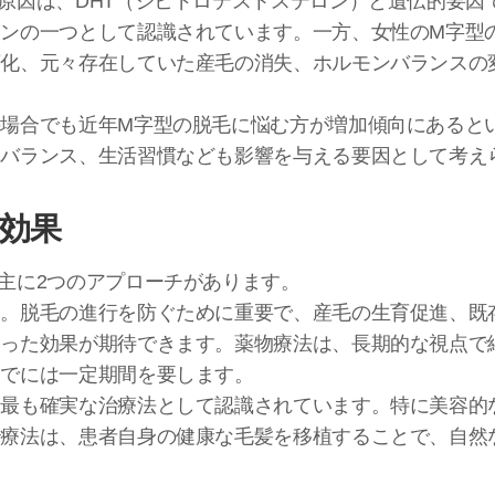
原因は、DHT（ジヒドロテストステロン）と遺伝的要因
ンの一つとして認識されています。一方、女性のM字型
変化、元々存在していた産毛の消失、ホルモンバランスの
場合でも近年M字型の脱毛に悩む方が増加傾向にあると
養バランス、生活習慣なども影響を与える要因として考え
効果
主に2つのアプローチがあります。
す。脱毛の進行を防ぐために重要で、産毛の生育促進、既
いった効果が期待できます。薬物療法は、長期的な視点で
までには一定期間を要します。
、最も確実な治療法として認識されています。特に美容的
治療法は、患者自身の健康な毛髪を移植することで、自然