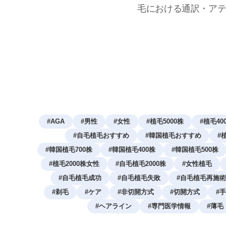
毛における通訳・ア
#
AGA
#
男性
#
女性
#
植毛5000株
#
植毛40
#
自毛植毛おすすめ
#
韓国植毛おすすめ
#
#
韓国植毛700株
#
韓国植毛400株
#
韓国植毛500株
#
植毛2000株女性
#
自毛植毛2000株
#
女性植毛
#
自毛植毛成功
#
自毛植毛失敗
#
自毛植毛再施術
#
剃毛
#
ケア
#
非切開方式
#
切開方式
#
手
#
ヘアライン
#
専門医学情報
#
薄毛