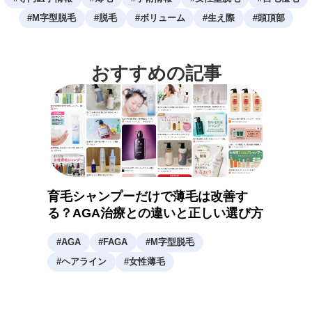
#
M字型脱毛
#
脱毛
#
ボリューム
#
生え際
#
頭頂部
おすすめの記事
育毛シャンプーだけで薄毛は改善す
る？AGA治療との違いと正しい選び方
#
AGA
#
FAGA
#
M字型脱毛
#
ヘアライン
#
女性薄毛