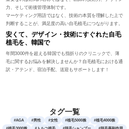
力、そして術後管理体制です。
マーケティング用語ではなく、技術の本質を理解した上で
判断することが、満足度の高い自毛植毛につながります。
安くて、デザイン・技術にすぐれた自毛
植毛を、韓国で
年間3000件を超える韓国でも指折りのクリニックで、薄
毛に関するお悩みを解決しませんか？自毛植毛における通
訳・アテンド、宿泊手配、送迎もサポートします！
タグ一覧
#
AGA
#
男性
#
女性
#
植毛5000株
#
植毛4000株
#
植毛3000株
#
トルコ植毛
#
脱毛シャンプー
#
脱毛薬副作用