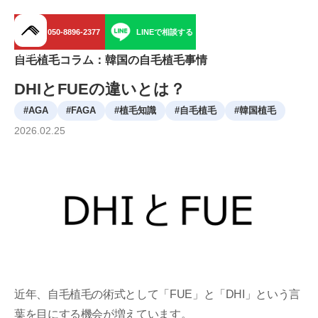
050-8896-2377
LINEで相談する
menu
自毛植毛コラム：韓国の自毛植毛事情
DHIとFUEの違いとは？
#
AGA
#
FAGA
#
植毛知識
#
自毛植毛
#
韓国植毛
2026
.
02
.
25
近年、自毛植毛の術式として「FUE」と「DHI」という言
葉を目にする機会が増えています。