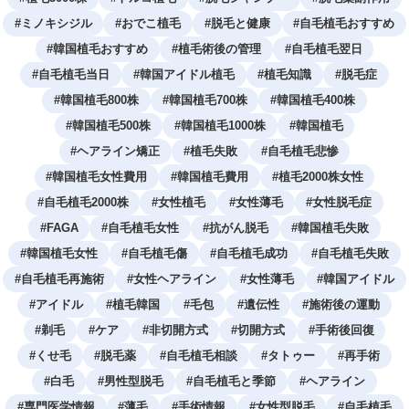
#
ミノキシジル
#
おでこ植毛
#
脱毛と健康
#
自毛植毛おすすめ
#
韓国植毛おすすめ
#
植毛術後の管理
#
自毛植毛翌日
#
自毛植毛当日
#
韓国アイドル植毛
#
植毛知識
#
脱毛症
#
韓国植毛800株
#
韓国植毛700株
#
韓国植毛400株
#
韓国植毛500株
#
韓国植毛1000株
#
韓国植毛
#
ヘアライン矯正
#
植毛失敗
#
自毛植毛悲惨
#
韓国植毛女性費用
#
韓国植毛費用
#
植毛2000株女性
#
自毛植毛2000株
#
女性植毛
#
女性薄毛
#
女性脱毛症
#
FAGA
#
自毛植毛女性
#
抗がん脱毛
#
韓国植毛失敗
#
韓国植毛女性
#
自毛植毛傷
#
自毛植毛成功
#
自毛植毛失敗
#
自毛植毛再施術
#
女性ヘアライン
#
女性薄毛
#
韓国アイドル
#
アイドル
#
植毛韓国
#
毛包
#
遺伝性
#
施術後の運動
#
剃毛
#
ケア
#
非切開方式
#
切開方式
#
手術後回復
#
くせ毛
#
脱毛薬
#
自毛植毛相談
#
タトゥー
#
再手術
#
白毛
#
男性型脱毛
#
自毛植毛と季節
#
ヘアライン
#
専門医学情報
#
薄毛
#
手術情報
#
女性型脱毛
#
自毛植毛