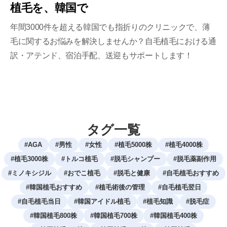
植毛を、韓国で
年間3000件を超える韓国でも指折りのクリニックで、薄
毛に関するお悩みを解決しませんか？自毛植毛における通
訳・アテンド、宿泊手配、送迎もサポートします！
タグ一覧
#
AGA
#
男性
#
女性
#
植毛5000株
#
植毛4000株
#
植毛3000株
#
トルコ植毛
#
脱毛シャンプー
#
脱毛薬副作用
#
ミノキシジル
#
おでこ植毛
#
脱毛と健康
#
自毛植毛おすすめ
#
韓国植毛おすすめ
#
植毛術後の管理
#
自毛植毛翌日
#
自毛植毛当日
#
韓国アイドル植毛
#
植毛知識
#
脱毛症
#
韓国植毛800株
#
韓国植毛700株
#
韓国植毛400株