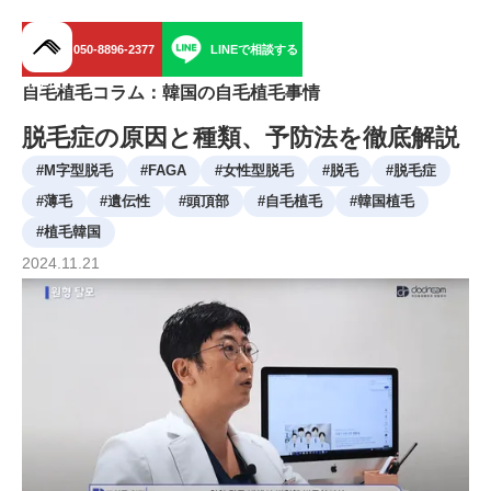
050-8896-2377
LINEで相談する
menu
自毛植毛コラム：韓国の自毛植毛事情
脱毛症の原因と種類、予防法を徹底解説
#
M字型脱毛
#
FAGA
#
女性型脱毛
#
脱毛
#
脱毛症
#
薄毛
#
遺伝性
#
頭頂部
#
自毛植毛
#
韓国植毛
#
植毛韓国
2024
.
11
.
21