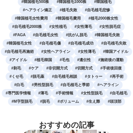
#
韓国植毛500株
#
韓国植毛1000株
#
韓国植毛
#
ヘアライン矯正
#
植毛失敗
#
自毛植毛悲惨
#
韓国植毛女性費用
#
韓国植毛費用
#
植毛2000株女性
#
自毛植毛2000株
#
女性植毛
#
女性薄毛
#
女性脱毛症
#
FAGA
#
自毛植毛女性
#
抗がん脱毛
#
韓国植毛失敗
#
韓国植毛女性
#
自毛植毛傷
#
自毛植毛成功
#
自毛植毛失敗
#
自毛植毛再施術
#
女性ヘアライン
#
女性薄毛
#
韓国アイドル
#
アイドル
#
植毛韓国
#
毛包
#
遺伝性
#
施術後の運動
#
剃毛
#
ケア
#
非切開方式
#
切開方式
#
手術後回復
#
くせ毛
#
脱毛薬
#
自毛植毛相談
#
タトゥー
#
再手術
#
白毛
#
男性型脱毛
#
自毛植毛と季節
#
ヘアライン
#
専門医学情報
#
薄毛
#
手術情報
#
女性型脱毛
#
自毛植毛
#
M字型脱毛
#
脱毛
#
ボリューム
#
生え際
#
頭頂部
おすすめの記事