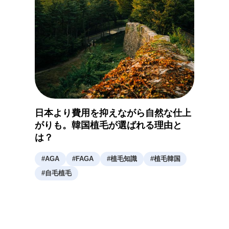
日本より費用を抑えながら自然な仕上
がりも。韓国植毛が選ばれる理由と
は？
#
AGA
#
FAGA
#
植毛知識
#
植毛韓国
#
自毛植毛