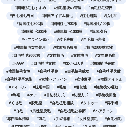
#
韓国植毛おすすめ
#
植毛術後の管理
#
自毛植毛翌日
#
自毛植毛当日
#
韓国アイドル植毛
#
植毛知識
#
脱毛症
#
韓国植毛800株
#
韓国植毛700株
#
韓国植毛400株
#
韓国植毛500株
#
韓国植毛1000株
#
韓国植毛
#
ヘアライン矯正
#
植毛失敗
#
自毛植毛悲惨
#
韓国植毛女性費用
#
韓国植毛費用
#
植毛2000株女性
#
自毛植毛2000株
#
女性植毛
#
女性薄毛
#
女性脱毛症
#
FAGA
#
自毛植毛女性
#
抗がん脱毛
#
韓国植毛失敗
#
韓国植毛女性
#
自毛植毛傷
#
自毛植毛成功
#
自毛植毛失敗
#
自毛植毛再施術
#
女性ヘアライン
#
女性薄毛
#
韓国アイドル
#
アイドル
#
植毛韓国
#
毛包
#
遺伝性
#
施術後の運動
#
剃毛
#
ケア
#
非切開方式
#
切開方式
#
手術後回復
#
くせ毛
#
脱毛薬
#
自毛植毛相談
#
タトゥー
#
再手術
#
白毛
#
男性型脱毛
#
自毛植毛と季節
#
ヘアライン
#
専門医学情報
#
薄毛
#
手術情報
#
女性型脱毛
#
自毛植毛
#
M字型脱毛
#
脱毛
#
ボリューム
#
生え際
#
頭頂部