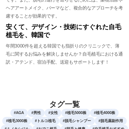
ヘアアートメイク、パーマなど、複合的なアプローチを考
慮することが効果的です。
安くて、デザイン・技術にすぐれた自毛
植毛を、韓国で
年間3000件を超える韓国でも指折りのクリニックで、薄
毛に関するお悩みを解決しませんか？自毛植毛における通
訳・アテンド、宿泊手配、送迎もサポートします！
タグ一覧
#
AGA
#
男性
#
女性
#
植毛5000株
#
植毛4000株
#
植毛3000株
#
トルコ植毛
#
脱毛シャンプー
#
脱毛薬副作用
#
ミノキシジル
#
おでこ植毛
#
脱毛と健康
#
自毛植毛おすすめ