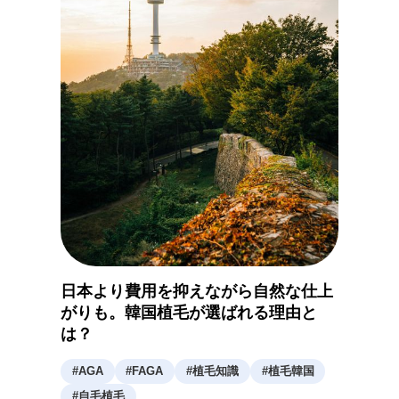
日本より費用を抑えながら自然な仕上
がりも。韓国植毛が選ばれる理由と
は？
#
AGA
#
FAGA
#
植毛知識
#
植毛韓国
#
自毛植毛