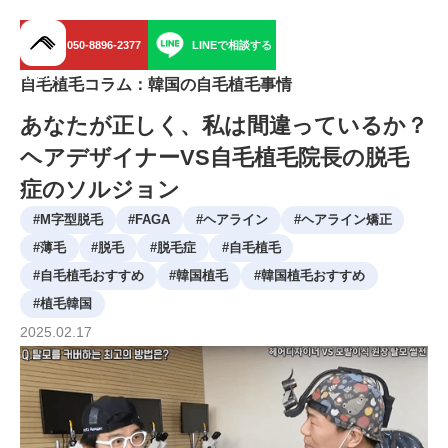
050-8896-2377
LINEで相談する
menu
自毛植毛コラム：韓国の自毛植毛事情
あなたが正しく、私は間違っているか？
ヘアデザイナーVS自毛植毛院長の脱毛
症のソルジョン
#
M字型脱毛
#
FAGA
#
ヘアライン
#
ヘアライン矯正
#
薄毛
#
脱毛
#
脱毛症
#
自毛植毛
#
自毛植毛おすすめ
#
韓国植毛
#
韓国植毛おすすめ
#
植毛韓国
2025
.
02
.
17