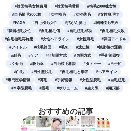
#
韓国植毛女性費用
#
韓国植毛費用
#
植毛2000株女性
#
自毛植毛2000株
#
女性植毛
#
女性薄毛
#
女性脱毛症
#
FAGA
#
自毛植毛女性
#
抗がん脱毛
#
韓国植毛失敗
#
韓国植毛女性
#
自毛植毛傷
#
自毛植毛成功
#
自毛植毛失敗
#
自毛植毛再施術
#
女性ヘアライン
#
女性薄毛
#
韓国アイドル
#
アイドル
#
植毛韓国
#
毛包
#
遺伝性
#
施術後の運動
#
剃毛
#
ケア
#
非切開方式
#
切開方式
#
手術後回復
#
くせ毛
#
脱毛薬
#
自毛植毛相談
#
タトゥー
#
再手術
#
白毛
#
男性型脱毛
#
自毛植毛と季節
#
ヘアライン
#
専門医学情報
#
薄毛
#
手術情報
#
女性型脱毛
#
自毛植毛
#
M字型脱毛
#
脱毛
#
ボリューム
#
生え際
#
頭頂部
おすすめの記事