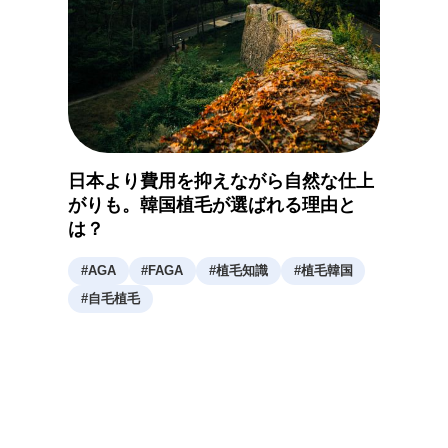
日本より費用を抑えながら自然な仕上
がりも。韓国植毛が選ばれる理由と
は？
#
AGA
#
FAGA
#
植毛知識
#
植毛韓国
#
自毛植毛