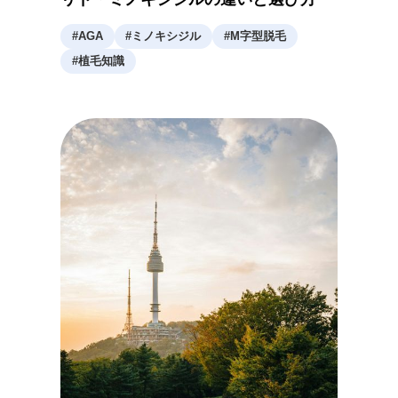
#
AGA
#
ミノキシジル
#
M字型脱毛
#
植毛知識