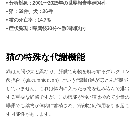
• 分析対象：2001〜2025年の世界報告事例94件
• 猫：68件、犬：26件
• 猫の死亡率：14.7％
• 症状発現：曝露後30分〜数時間以内
猫の特殊な代謝機能
猫は人間や犬と異なり、肝臓で毒物を解毒するグルクロン
酸抱合（glucuronidation）という代謝経路がほとんど機能
していません。これは体内に入った毒物を包み込んで排出
する重要な経路ですが、この機能が弱い猫は極めて少量の
曝露でも薬物が体内に蓄積され、深刻な副作用を引き起こ
す可能性があります。