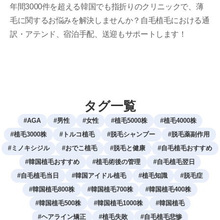
年間3000件を超える韓国でも指折りのクリニックで、薄
毛に関するお悩みを解決しませんか？自毛植毛における通
訳・アテンド、宿泊手配、送迎もサポートします！
タグ一覧
#
AGA
#
男性
#
女性
#
植毛5000株
#
植毛4000株
#
植毛3000株
#
トルコ植毛
#
脱毛シャンプー
#
脱毛薬副作用
#
ミノキシジル
#
おでこ植毛
#
脱毛と健康
#
自毛植毛おすすめ
#
韓国植毛おすすめ
#
植毛術後の管理
#
自毛植毛翌日
#
自毛植毛当日
#
韓国アイドル植毛
#
植毛知識
#
脱毛症
#
韓国植毛800株
#
韓国植毛700株
#
韓国植毛400株
#
韓国植毛500株
#
韓国植毛1000株
#
韓国植毛
#
ヘアライン矯正
#
植毛失敗
#
自毛植毛悲惨