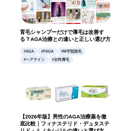
育毛シャンプーだけで薄毛は改善す
る？AGA治療との違いと正しい選び方
#
AGA
#
FAGA
#
M字型脱毛
#
ヘアライン
#
女性薄毛
【2026年版】男性のAGA治療薬を徹
底比較｜フィナステリド・デュタステ
リド・ミノキシジルの違いと選び方