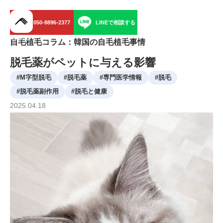
050-8896-2377
LINEで相談する
menu
自毛植毛コラム：韓国の自毛植毛事情
脱毛薬がペットに与える影響
#
M字型脱毛
#
脱毛薬
#
専門医学情報
#
脱毛
#
脱毛薬副作用
#
脱毛と健康
2025
.
04
.
18