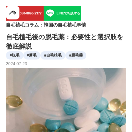
050-8896-2377
LINEで相談する
menu
自毛植毛コラム：韓国の自毛植毛事情
自毛植毛後の脱毛薬：必要性と選択肢を
徹底解説
#
脱毛
#
薄毛
#
自毛植毛
#
脱毛薬
2024
.
07
.
23