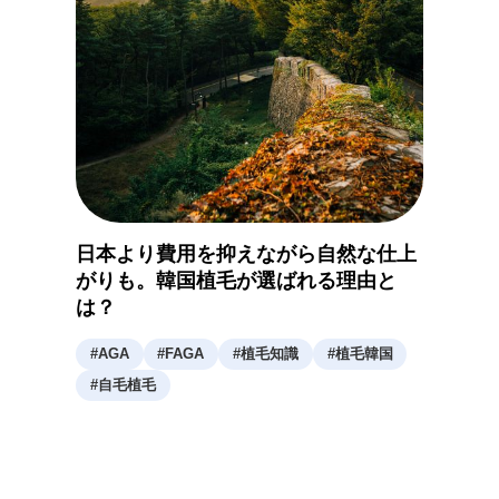
日本より費用を抑えながら自然な仕上
がりも。韓国植毛が選ばれる理由と
は？
#
AGA
#
FAGA
#
植毛知識
#
植毛韓国
#
自毛植毛