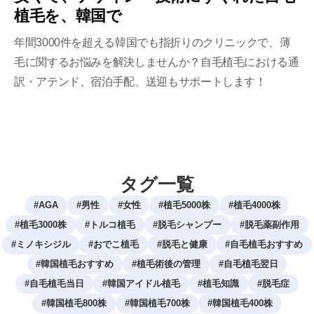
植毛を、韓国で
年間3000件を超える韓国でも指折りのクリニックで、薄
毛に関するお悩みを解決しませんか？自毛植毛における通
訳・アテンド、宿泊手配、送迎もサポートします！
タグ一覧
#
AGA
#
男性
#
女性
#
植毛5000株
#
植毛4000株
#
植毛3000株
#
トルコ植毛
#
脱毛シャンプー
#
脱毛薬副作用
#
ミノキシジル
#
おでこ植毛
#
脱毛と健康
#
自毛植毛おすすめ
#
韓国植毛おすすめ
#
植毛術後の管理
#
自毛植毛翌日
#
自毛植毛当日
#
韓国アイドル植毛
#
植毛知識
#
脱毛症
#
韓国植毛800株
#
韓国植毛700株
#
韓国植毛400株