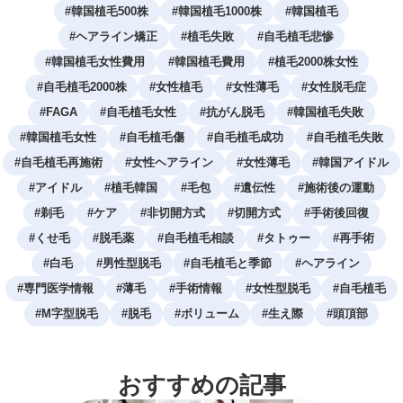
#
韓国植毛500株
#
韓国植毛1000株
#
韓国植毛
#
ヘアライン矯正
#
植毛失敗
#
自毛植毛悲惨
#
韓国植毛女性費用
#
韓国植毛費用
#
植毛2000株女性
#
自毛植毛2000株
#
女性植毛
#
女性薄毛
#
女性脱毛症
#
FAGA
#
自毛植毛女性
#
抗がん脱毛
#
韓国植毛失敗
#
韓国植毛女性
#
自毛植毛傷
#
自毛植毛成功
#
自毛植毛失敗
#
自毛植毛再施術
#
女性ヘアライン
#
女性薄毛
#
韓国アイドル
#
アイドル
#
植毛韓国
#
毛包
#
遺伝性
#
施術後の運動
#
剃毛
#
ケア
#
非切開方式
#
切開方式
#
手術後回復
#
くせ毛
#
脱毛薬
#
自毛植毛相談
#
タトゥー
#
再手術
#
白毛
#
男性型脱毛
#
自毛植毛と季節
#
ヘアライン
#
専門医学情報
#
薄毛
#
手術情報
#
女性型脱毛
#
自毛植毛
#
M字型脱毛
#
脱毛
#
ボリューム
#
生え際
#
頭頂部
おすすめの記事