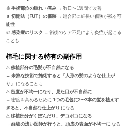
🩸
手術部位の腫れ・痛み
→ 数日〜1週間で改善
💉
切開法（FUT）の傷跡
→ 縫合部に細長い傷跡が残る可
能性
🦠
感染症のリスク
→ 術後のケア不足により炎症が起こる
ことも
植毛に関する特有の副作用
⚠
移植部分の毛髪が不自然になる
→
未熟な技術で施術すると「人形の髪のような仕上が
り」
になることも
⚠
密度が不均一になり、見た目が不自然に
→ 密度を高めるために
1つの毛包に2〜3本の髪を植えす
ぎると、不自然な仕上がり
になる
⚠
移植部分がくぼんだり、デコボコになる
→
経験の浅い医師が行うと、頭皮の表面が不均一に
なる