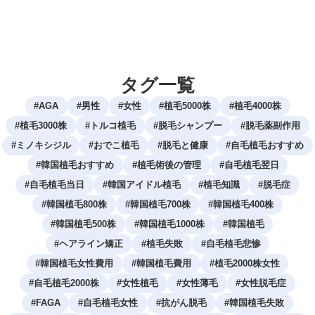
タグ一覧
#
AGA
#
男性
#
女性
#
植毛5000株
#
植毛4000株
#
植毛3000株
#
トルコ植毛
#
脱毛シャンプー
#
脱毛薬副作用
#
ミノキシジル
#
おでこ植毛
#
脱毛と健康
#
自毛植毛おすすめ
#
韓国植毛おすすめ
#
植毛術後の管理
#
自毛植毛翌日
#
自毛植毛当日
#
韓国アイドル植毛
#
植毛知識
#
脱毛症
#
韓国植毛800株
#
韓国植毛700株
#
韓国植毛400株
#
韓国植毛500株
#
韓国植毛1000株
#
韓国植毛
#
ヘアライン矯正
#
植毛失敗
#
自毛植毛悲惨
#
韓国植毛女性費用
#
韓国植毛費用
#
植毛2000株女性
#
自毛植毛2000株
#
女性植毛
#
女性薄毛
#
女性脱毛症
#
FAGA
#
自毛植毛女性
#
抗がん脱毛
#
韓国植毛失敗