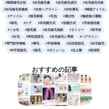
#
韓国植毛女性
#
自毛植毛傷
#
自毛植毛成功
#
自毛植毛失敗
#
自毛植毛再施術
#
女性ヘアライン
#
女性薄毛
#
韓国アイドル
#
アイドル
#
植毛韓国
#
毛包
#
遺伝性
#
施術後の運動
#
剃毛
#
ケア
#
非切開方式
#
切開方式
#
手術後回復
#
くせ毛
#
脱毛薬
#
自毛植毛相談
#
タトゥー
#
再手術
#
白毛
#
男性型脱毛
#
自毛植毛と季節
#
ヘアライン
#
専門医学情報
#
薄毛
#
手術情報
#
女性型脱毛
#
自毛植毛
#
M字型脱毛
#
脱毛
#
ボリューム
#
生え際
#
頭頂部
おすすめの記事