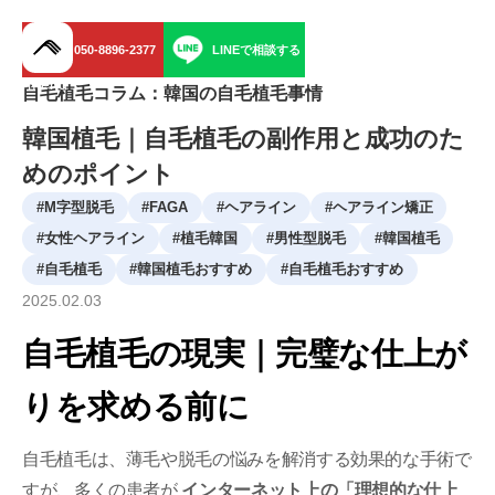
050-8896-2377
LINEで相談する
menu
自毛植毛コラム：韓国の自毛植毛事情
韓国植毛｜自毛植毛の副作用と成功のた
めのポイント
#
M字型脱毛
#
FAGA
#
ヘアライン
#
ヘアライン矯正
#
女性ヘアライン
#
植毛韓国
#
男性型脱毛
#
韓国植毛
#
自毛植毛
#
韓国植毛おすすめ
#
自毛植毛おすすめ
2025
.
02
.
03
自毛植毛の現実｜完璧な仕上が
りを求める前に
自毛植毛は、薄毛や脱毛の悩みを解消する効果的な手術で
すが、多くの患者が
インターネット上の「理想的な仕上