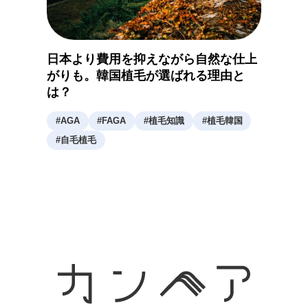
日本より費用を抑えながら自然な仕上
がりも。韓国植毛が選ばれる理由と
は？
#
AGA
#
FAGA
#
植毛知識
#
植毛韓国
#
自毛植毛