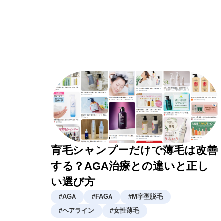
育毛シャンプーだけで薄毛は改善
する？AGA治療との違いと正し
い選び方
#
AGA
#
FAGA
#
M字型脱毛
#
ヘアライン
#
女性薄毛