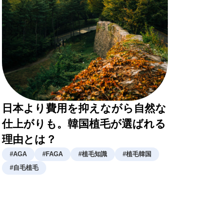
日本より費用を抑えながら自然な
仕上がりも。韓国植毛が選ばれる
理由とは？
#
AGA
#
FAGA
#
植毛知識
#
植毛韓国
#
自毛植毛