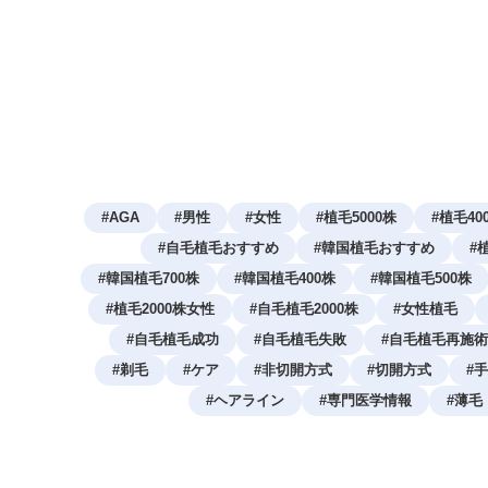
#
AGA
#
男性
#
女性
#
植毛5000株
#
植毛40
#
自毛植毛おすすめ
#
韓国植毛おすすめ
#
#
韓国植毛700株
#
韓国植毛400株
#
韓国植毛500株
#
植毛2000株女性
#
自毛植毛2000株
#
女性植毛
#
自毛植毛成功
#
自毛植毛失敗
#
自毛植毛再施術
#
剃毛
#
ケア
#
非切開方式
#
切開方式
#
手
#
ヘアライン
#
専門医学情報
#
薄毛