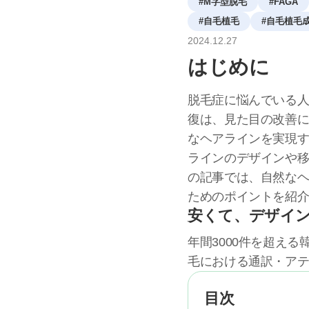
#
M字型脱毛
#
FAGA
#
自毛植毛
#
自毛植毛
2024
.
12
.
27
はじめに
脱毛症に悩んでいる
復は、見た目の改善
なヘアラインを実現
ラインのデザインや
の記事では、自然な
ためのポイントを紹
安くて、デザイ
年間3000件を超え
毛における通訳・ア
目次