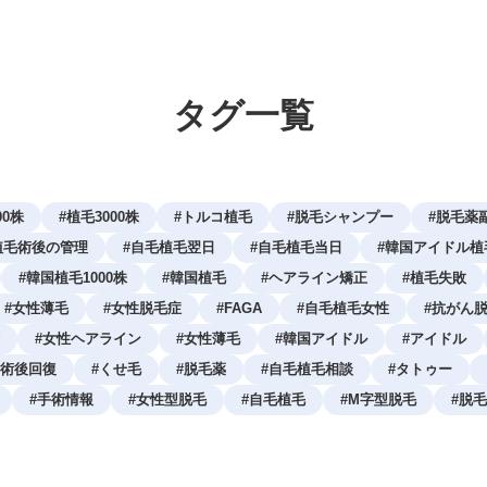
タグ一覧
00株
#
植毛3000株
#
トルコ植毛
#
脱毛シャンプー
#
脱毛薬
植毛術後の管理
#
自毛植毛翌日
#
自毛植毛当日
#
韓国アイドル植
#
韓国植毛1000株
#
韓国植毛
#
ヘアライン矯正
#
植毛失敗
#
女性薄毛
#
女性脱毛症
#
FAGA
#
自毛植毛女性
#
抗がん
#
女性ヘアライン
#
女性薄毛
#
韓国アイドル
#
アイドル
術後回復
#
くせ毛
#
脱毛薬
#
自毛植毛相談
#
タトゥー
#
手術情報
#
女性型脱毛
#
自毛植毛
#
M字型脱毛
#
脱毛