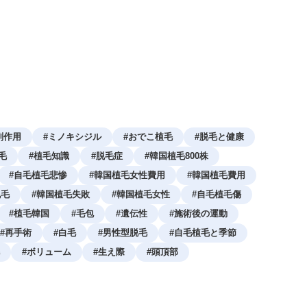
副作用
#
ミノキシジル
#
おでこ植毛
#
脱毛と健康
毛
#
植毛知識
#
脱毛症
#
韓国植毛800株
#
自毛植毛悲惨
#
韓国植毛女性費用
#
韓国植毛費用
脱毛
#
韓国植毛失敗
#
韓国植毛女性
#
自毛植毛傷
#
植毛韓国
#
毛包
#
遺伝性
#
施術後の運動
#
再手術
#
白毛
#
男性型脱毛
#
自毛植毛と季節
#
ボリューム
#
生え際
#
頭頂部