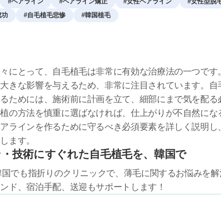
#
ヘアライン
#
ヘアライン矯正
#
女性ヘアライン
#
女性型脱
成功
#
自毛植毛悲惨
#
韓国植毛
人々にとって、自毛植毛は非常に有効な治療法の一つです
に大きな影響を与えるため、非常に注目されています。自
するためには、施術前に計画を立て、細部にまで気を配る
移植の方法を慎重に選ばなければ、仕上がりが不自然にな
ヘアラインを作るために守るべき必須要素を詳しく説明し
介します。
ン・技術にすぐれた自毛植毛を、韓国で
る韓国でも指折りのクリニックで、薄毛に関するお悩みを
テンド、宿泊手配、送迎もサポートします！