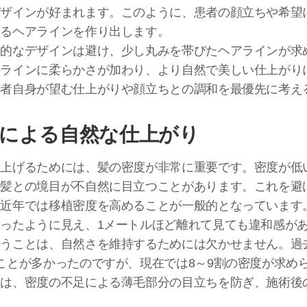
デザインが好まれます。このように、患者の顔立ちや希望
えるヘアラインを作り出します。
線的なデザインは避け、少し丸みを帯びたヘアラインが求
のラインに柔らかさが加わり、より自然で美しい仕上がり
患者自身が望む仕上がりや顔立ちとの調和を最優先に考え
移植による自然な仕上がり
仕上げるためには、髪の密度が非常に重要です。密度が低
の髪との境目が不自然に目立つことがあります。これを避
、近年では移植密度を高めることが一般的となっています
ったように見え、1メートルほど離れて見ても違和感が
うことは、自然さを維持するためには欠かせません。過
ことが多かったのですが、現在では8～9割の密度が求め
植は、密度の不足による薄毛部分の目立ちを防ぎ、施術後