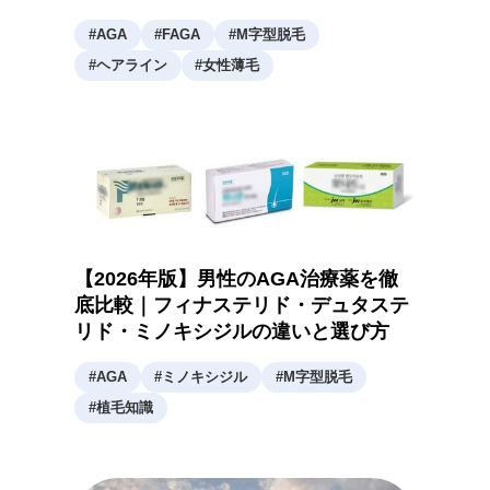
#
AGA
#
FAGA
#
M字型脱毛
#
ヘアライン
#
女性薄毛
【2026年版】男性のAGA治療薬を徹
底比較｜フィナステリド・デュタステ
リド・ミノキシジルの違いと選び方
#
AGA
#
ミノキシジル
#
M字型脱毛
#
植毛知識