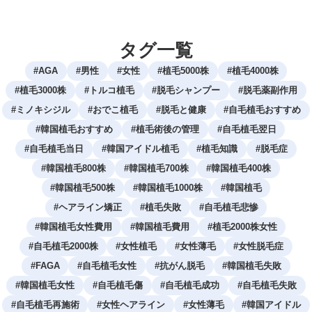
タグ一覧
#
AGA
#
男性
#
女性
#
植毛5000株
#
植毛4000株
#
植毛3000株
#
トルコ植毛
#
脱毛シャンプー
#
脱毛薬副作用
#
ミノキシジル
#
おでこ植毛
#
脱毛と健康
#
自毛植毛おすすめ
#
韓国植毛おすすめ
#
植毛術後の管理
#
自毛植毛翌日
#
自毛植毛当日
#
韓国アイドル植毛
#
植毛知識
#
脱毛症
#
韓国植毛800株
#
韓国植毛700株
#
韓国植毛400株
#
韓国植毛500株
#
韓国植毛1000株
#
韓国植毛
#
ヘアライン矯正
#
植毛失敗
#
自毛植毛悲惨
#
韓国植毛女性費用
#
韓国植毛費用
#
植毛2000株女性
#
自毛植毛2000株
#
女性植毛
#
女性薄毛
#
女性脱毛症
#
FAGA
#
自毛植毛女性
#
抗がん脱毛
#
韓国植毛失敗
#
韓国植毛女性
#
自毛植毛傷
#
自毛植毛成功
#
自毛植毛失敗
#
自毛植毛再施術
#
女性ヘアライン
#
女性薄毛
#
韓国アイドル