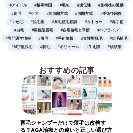
#
アイドル
#
植毛韓国
#
毛包
#
遺伝性
#
施術後の運動
#
剃毛
#
ケア
#
非切開方式
#
切開方式
#
手術後回復
#
くせ毛
#
脱毛薬
#
自毛植毛相談
#
タトゥー
#
再手術
#
白毛
#
男性型脱毛
#
自毛植毛と季節
#
ヘアライン
#
専門医学情報
#
薄毛
#
手術情報
#
女性型脱毛
#
自毛植毛
#
M字型脱毛
#
脱毛
#
ボリューム
#
生え際
#
頭頂部
おすすめの記事
育毛シャンプーだけで薄毛は改善す
る？AGA治療との違いと正しい選び方