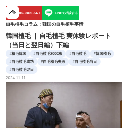
050-8896-2377
LINEで相談する
menu
自毛植毛コラム：韓国の自毛植毛事情
韓国植毛 ❘ 自毛植毛 実体験レポート
（当日と翌日編）下編
#
植毛韓国
#
自毛植毛2000株
#
自毛植毛
#
韓国植毛
#
自毛植毛成功
#
自毛植毛失敗
#
自毛植毛当日
#
自毛植毛翌日
2024
.
11
.
11