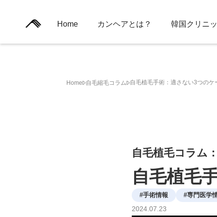
Home
カンヘアとは？
韓国クリニ
自毛植毛手術：適さない3つのケ
Home
自毛縮毛コラム
自毛植毛コラム
自毛植毛
#
手術情報
#
専門医学
2024
.
07
.
23