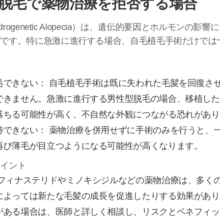
脱毛で薬物治療を拒否する場合
drogenetic Alopecia）は、遺伝的要因とホルモンの
プです。特に急激に進行する場合、自毛植毛手術だけでは
。
処できない： 自毛植毛手術は既に失われた毛髪を回復さ
できません。急激に進行する男性型脱毛の場合、移植した
落ちる可能性が高く、不自然な外観につながる恐れがあり
待できない： 薬物治療を併用せずに手術のみを行うと、
再び薄毛が目立つようになる可能性が高くなります。
ポイント
 フィナステリドやミノキシジルなどの薬物治療は、多く
によっては新たな毛髪の成長を促進したりする効果があり
がある場合は、医師と詳しく相談し、リスクとベネフィッ