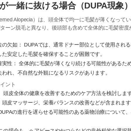
が一緒に抜ける場合（DUPA現象
Unpatterned Alopecia）は、頭全体で均一に毛髪が薄く
パターン脱毛と異なり、後頭部も含めて全体的に毛髪密度
の欠如： DUPAでは、通常ドナー部位として使用され
した安定した毛髪を確保することが困難です。
確実性： 全体的に毛髪が薄くなり続ける可能性があるた
失われ、不自然な外観になるリスクがあります。
ポイント
： 頭皮全体の健康を改善するためのケア方法を検討しま
、頭皮マッサージ、栄養バランスの改善などが含まれます
DUPAの進行を遅らせる可能性のある薬物治療について
 この場合も、ヘアピースやかつらなどの非外科的な選択