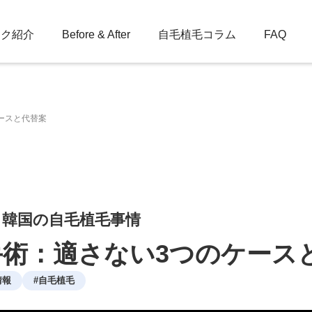
ック紹介
Before & After
自毛植毛コラム
FAQ
ースと代替案
：韓国の自毛植毛事情
手術：適さない3つのケース
情報
#
自毛植毛