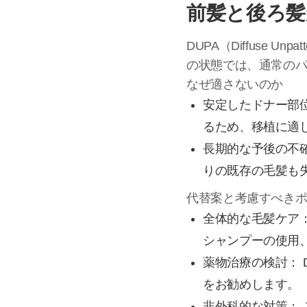
前髪と後ろ髪
DUPA（Diffuse 
の状態では、通常の
なぜ適さないのか
安定したドナー部位
るため、移植に適
長期的な予後の不
りの既存の毛髪も
代替案と考慮すべき
全体的な毛髪ケア
シャンプーの使用
薬物治療の検討： 
をお勧めします。
非外科的な対策：