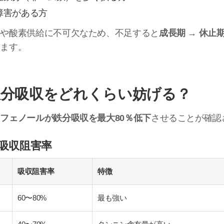
障害がある方
裂や酸素供給に不可欠なため、不足すると
成長期 → 休止
ります。
分吸収をどれくらい妨げる？
フェノールが鉄分吸収を最大80％低下
させることが確認
分吸収阻害率
吸収阻害率
特徴
60〜80%
最も強い