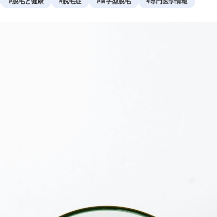
#
脱毛と健康
#
脱毛症
#
M字型脱毛
#
専門医学情報