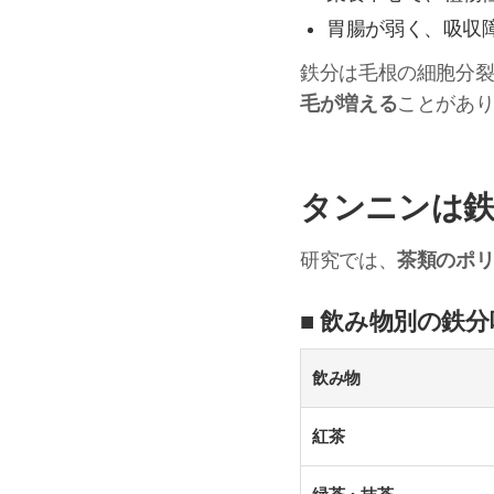
胃腸が弱く、吸収
鉄分は毛根の細胞分
毛が増える
ことがあ
タンニンは鉄
研究では、
茶類のポリ
■ 飲み物別の鉄
飲み物
紅茶