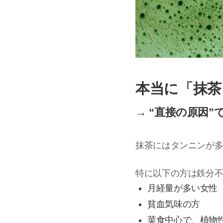
本当に「抹茶
→
“直接の原因
抹茶にはタンニンが
特に以下の方は鉄分
月経量が多い女性
貧血気味の方
菜食中心で、植物