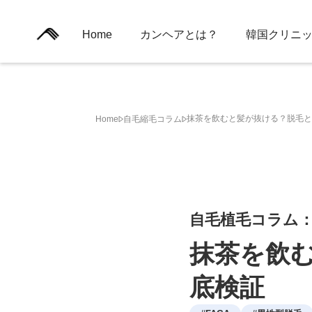
Home
カンヘアとは？
韓国クリニ
抹茶を飲むと髪が抜ける？脱毛と
Home
自毛縮毛コラム
自毛植毛コラム
抹茶を飲
底検証